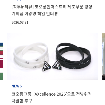
[직무in터뷰] 코오롱인더스트리 제조부문 경영
기획팀 이광영 책임 인터뷰
2026.03.31
NEWS
코오롱그룹, 'AXcellence 2026'으로 전방위적
탁월함 추구